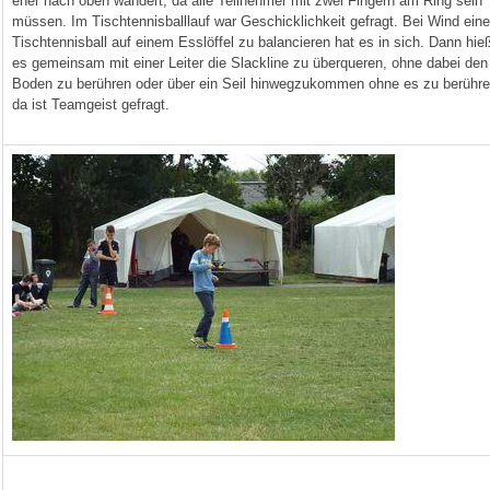
eher nach oben wandert, da alle Teilnehmer mit zwei Fingern am Ring sein
müssen. Im Tischtennisballlauf war Geschicklichkeit gefragt. Bei Wind ein
Tischtennisball auf einem Esslöffel zu balancieren hat es in sich. Dann hie
es gemeinsam mit einer Leiter die Slackline zu überqueren, ohne dabei den
Boden zu berühren oder über ein Seil hinwegzukommen ohne es zu berühre
da ist Teamgeist gefragt.