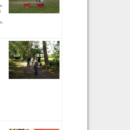
en
ß
n,