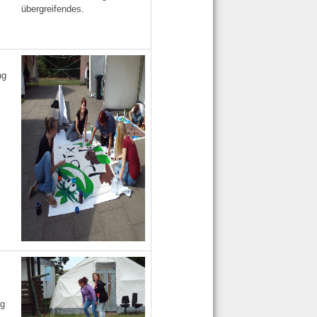
übergreifendes.
ng
ng